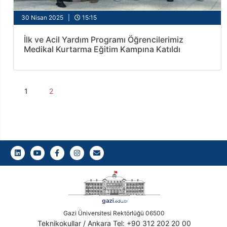
30 Nisan 2025 |
15:15
İlk ve Acil Yardım Programı Öğrencilerimiz
Medikal Kurtarma Eğitim Kampına Katıldı
1
2
LinkedIn
Youtube
Facebook
Instagram
Gazi E-Mail
Gazi Üniversitesi Rektörlüğü 06500
Teknikokullar / Ankara Tel: +90 312 202 20 00