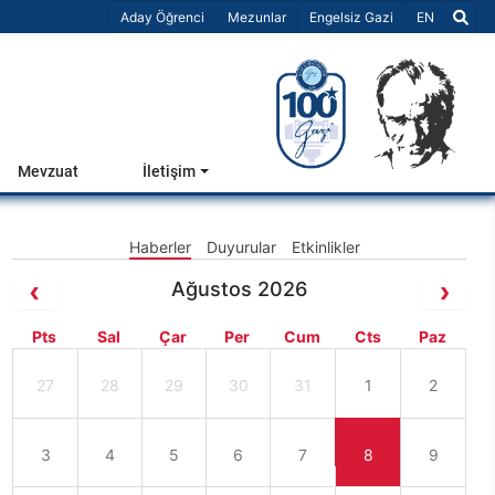
Dil Seçiniz 
Aday Öğrenci
Mezunlar
Engelsiz Gazi
EN
Mevzuat
İletişim
Haberler
Duyurular
Etkinlikler
Ağustos 2026
Pts
Sal
Çar
Per
Cum
Cts
Paz
27
28
29
30
31
1
2
3
4
5
6
7
8
9